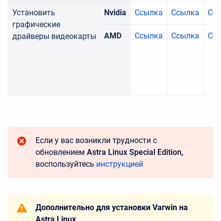
Установить
Nvidia
Ссылка
Ссылка
Сс
графические
AMD
Ссылка
Ссылка
Сс
драйверы
видеокарты
Если у вас возникли трудности с
обновлением
Astra Linux Special Edition,
воспользуйтесь
инструкцией
Дополнительно для установки Varwin на
Astra Linux