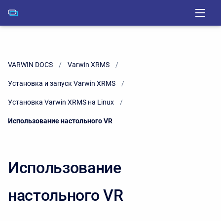
VARWIN DOCS
Varwin XRMS
Установка и запуск Varwin XRMS
Установка Varwin XRMS на Linux
Current:
Использование настольного VR
Использование
настольного VR