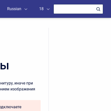
Russian
18
ры
нитуру, иначе при
ением изображения
подключаете