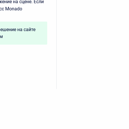
ение на сцене. Если
есс Monado
решение на сайте
ам