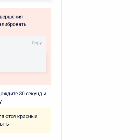
авершения
калибровать
Copy
ождите 30 секунд и
у
вляются красные
 быть