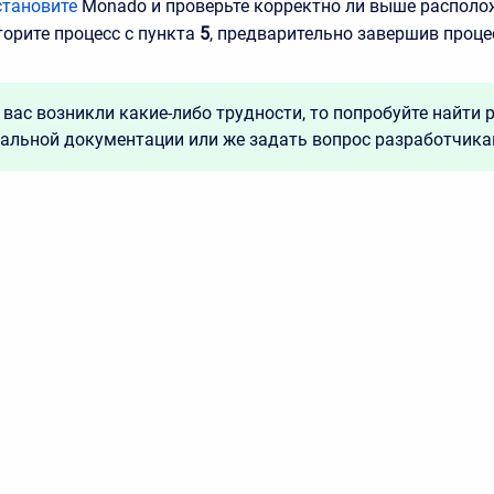
становите
Monado и проверьте корректно ли выше располож
торите процесс с пункта
5
, предварительно завершив проц
 вас возникли какие-либо трудности, то попробуйте найти 
альной документации или же задать вопрос разработчик
assian Confluence