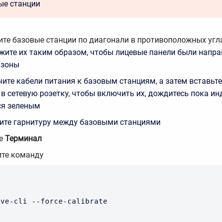
ые станции
ите базовые станции по диагонали в противоположных угл
жите их таким образом, чтобы лицевые панели были напра
 зоны
ите кабели питания к базовым станциям, а затем вставьт
 в сетевую розетку, чтобы включить их, дождитесь пока и
н
ся зеленым
ите гарнитуру между базовыми станциями
те
Терминал
те команду
ive-cli --force-calibrate