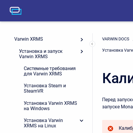
Varwin XRMS
VARWIN DOCS
Установка Varw
Установка и запуск
Varwin XRMS
Cистемные требования
Кали
для Varwin XRMS
Установка Steam и
SteamVR
Перед запуск
Установка Varwin XRMS
запуске Mona
на Windows
Установка Varwin
XRMS на Linux
Калиб