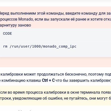
Перед выполнением этой команды, введите команду для з
процессов Monado, если вы запускали её ранее и хотите от
гарнитуру заново
CODE
rm /run/user/1000/monado_comp_ipc
 калибровки может продолжаться бесконечно, поэтому под
е комбинацию клавиш
Ctrl + C
что бы завершить калибровк
Если во время процесса калибровки в окне терминала поя
строки, уведомляющие об ошибке, не пугайтесь, они могут