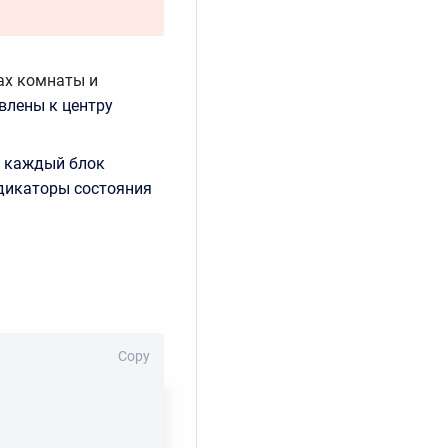
ах комнаты и
влены к центру
е каждый блок
дикаторы состояния
Copy