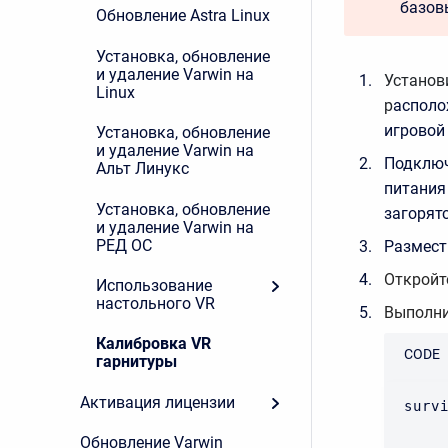
базов
Обновление Astra Linux
Установка, обновление
и удаление Varwin на
Установ
Linux
р
асполо
игровой
Установка, обновление
и удаление Varwin на
Подключ
Альт Линукс
питания
Установка, обновление
загорят
и удаление Varwin на
РЕД ОС
Размест
Открой
Использование
настольного VR
Выполни
Калибровка VR
CODE
гарнитуры
Активация лицензии
surv
Обновление Varwin