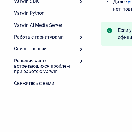
Varwin SDK
Далее
у
нет, пов
Varwin Python
Varwin AI Media Server
Если у
Работа с гарнитурами
офици
Список версий
Решения часто
встречающихся проблем
при работе с Varwin
Свяжитесь с нами
Copyright © 2026 K15t • Powered by
Scroll Viewport
and
Atl