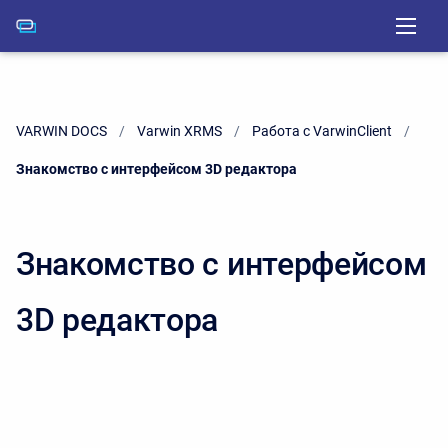
VARWIN DOCS
Varwin XRMS
Работа с VarwinClient
Current:
Знакомство с интерфейсом 3D редактора
Знакомство с интерфейсом
3D редактора