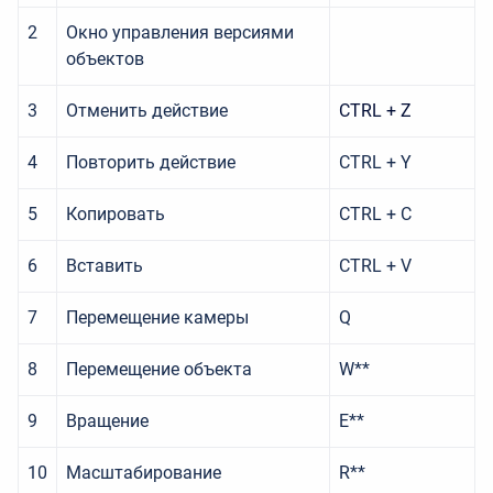
2
Окно управления версиями
объектов
3
Отменить действие
CTRL + Z
4
Повторить действие
CTRL + Y
5
Копировать
CTRL + C
6
Вставить
CTRL + V
7
Перемещение камеры
Q
8
Перемещение объекта
W**
9
Вращение
E**
10
Масштабирование
R**