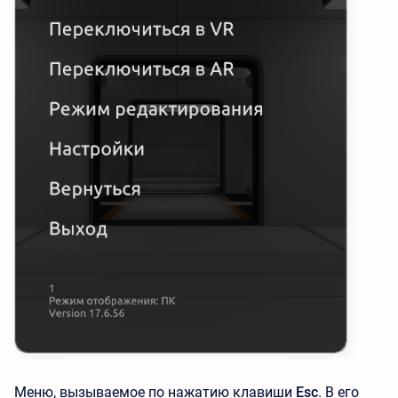
Меню, вызываемое по нажатию клавиши
Esc
. В его