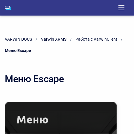
VARWIN DOCS
Varwin XRMS
Работа с VarwinClient
Current:
Меню Escape
Меню Escape