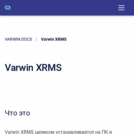
VARWIN DOCS
Current:
Varwin XRMS
Varwin XRMS
Что это
Varwin XRMS целиком устанавливается на ПК и