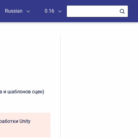
Russian
0.16
в и шаблонов сцен)
аботки Unity