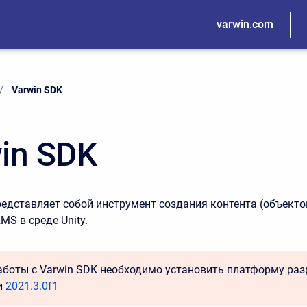
varwin.com
Current:
Varwin SDK
in SDK
редставляет собой инструмент создания контента (объекто
MS в среде Unity.
аботы с Varwin SDK необходимо установить платформу разр
и
2021.3.0f1