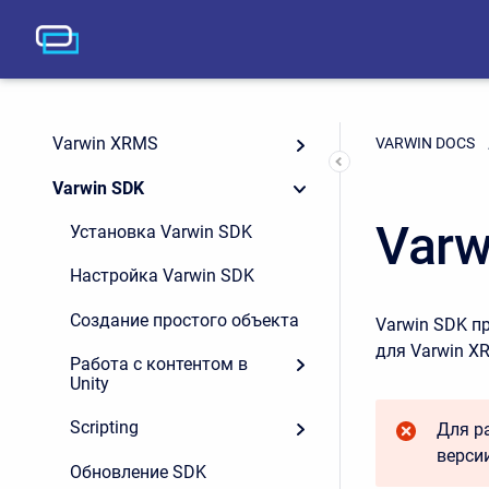
Varwin XRMS
VARWIN DOCS
Varwin SDK
Varw
Установка Varwin SDK
Настройка Varwin SDK
Создание простого объекта
Varwin SDK п
для Varwin XR
Работа с контентом в
Unity
Scripting
Для р
верси
Обновление SDK