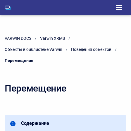
VARWIN DOCS
Varwin XRMS
Объекты в библиотеке Varwin
Поведения объектов
Current:
Перемещение
Перемещение
Содержание