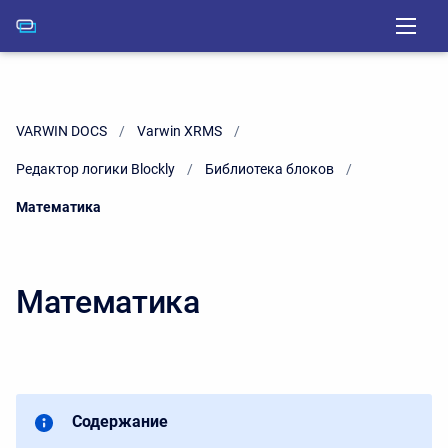
VARWIN DOCS
Varwin XRMS
Редактор логики Blockly
Библиотека блоков
Current:
Математика
Математика
Содержание