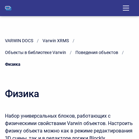
VARWIN DOCS
Varwin XRMS
Объекты в библиотеке Varwin
Поведения объектов
Current:
Физика
Физика
Набор универсальных блоков, работающих с
физическими свойствами Varwin объектов. Настроить
физику объекта можно как в режиме редактирования
3D сцены, так и в редакторе логики Blockly