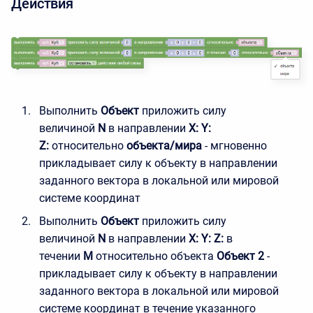
Действия
Выполнить
Объект
приложить силу
величиной
N
в направлении
X: Y:
Z:
относительно
объекта/мира
- мгновенно
прикладывает силу к объекту в направлении
заданного вектора в локальной или мировой
системе координат
Выполнить
Объект
приложить силу
величиной
N
в направлении
X: Y: Z:
в
течении
M
относительно объекта
Объект 2
-
прикладывает силу к объекту в направлении
заданного вектора в локальной или мировой
системе координат в течение указанного