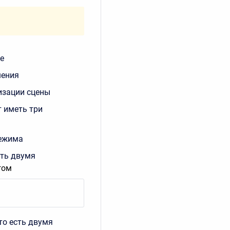
е
шения
лизации сцены
т иметь три
режима
сть двумя
гом
то есть двумя