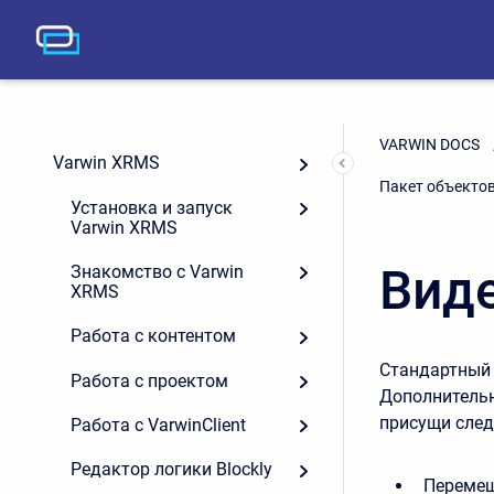
VARWIN DOCS
Varwin XRMS
Пакет объектов
Установка и запуск
Varwin XRMS
Виде
Знакомство с Varwin
XRMS
Работа с контентом
Стандартный 
Работа с проектом
Дополнительн
присущи сле
Работа с VarwinClient
Редактор логики Blockly
Переме