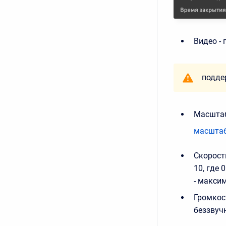
Видео -
подде
Масштаб
масшта
Скорост
10, где 
- макси
Громкост
беззвуч