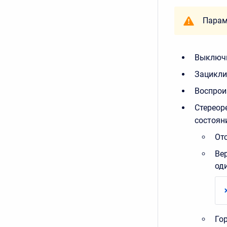
Парам
Выключи
Зацикли
Воспрои
Стереор
состоян
От
Ве
од
Го