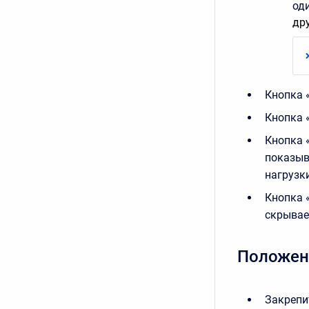
од
др
Кнопка 
Кнопка 
Кнопка «
показыв
нагрузк
Кнопка «
скрывае
Положени
Закрепи