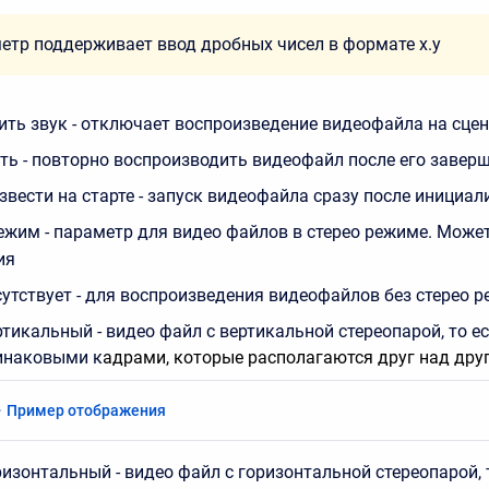
етр поддерживает ввод дробных чисел в формате x.y
ть звук - отключает воспроизведение видеофайла на сцен
ть - повторно воспроизводить видеофайл после его завер
звести на старте - запуск видеофайла сразу после инициа
ежим - параметр для видео файлов в стерео режиме. Може
ия
сутствует - для воспроизведения видеофайлов без стерео 
ртикальный - видео файл с вертикальной стереопарой, то е
инаковыми к
адрами, которые располагаются друг над дру
Пример отображения
ризонтальный - видео файл с горизонтальной стереопарой, 