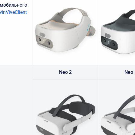
 мобильного
inViveClient
Neo 2
Neo 