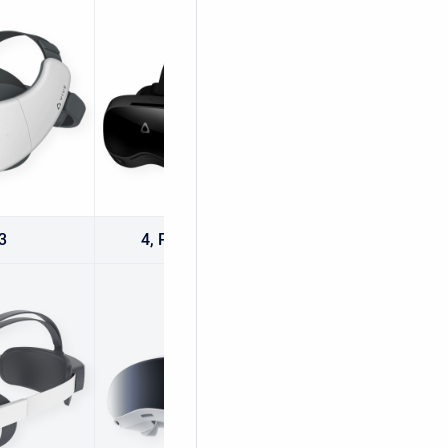
3
4,
Pro,
Enterprise