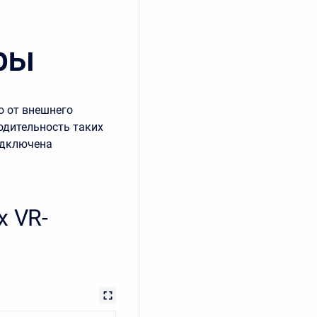
ры
ю от внешнего
одительность таких
одключена
 VR-