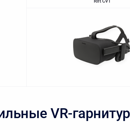
Rift CV1
ильные VR-гарниту