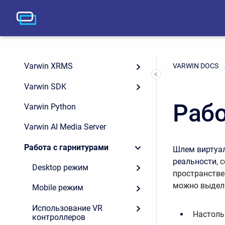
Varwin XRMS
VARWIN DOCS
Varwin SDK
Рабо
Varwin Python
Varwin AI Media Server
Работа с гарнитурами
Шлем виртуал
реальности
, 
Desktop режим
п
ространстве
можно выдели
Mobile режим
Использование VR
Настоль
контроллеров