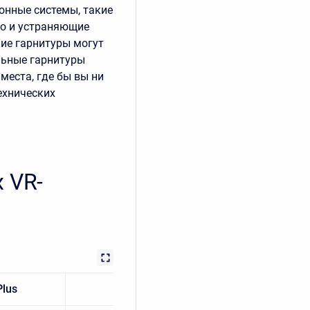
онные системы, такие
но и устраняющие
кие гарнитуры могут
льные гарнитуры
места, где бы вы ни
ехнических
 VR-
Plus
Focus 3
XR Elite