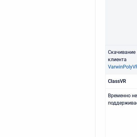
Скачивание
клиента
VarwinPolyVR
ClassVR
Временно не
поддержива