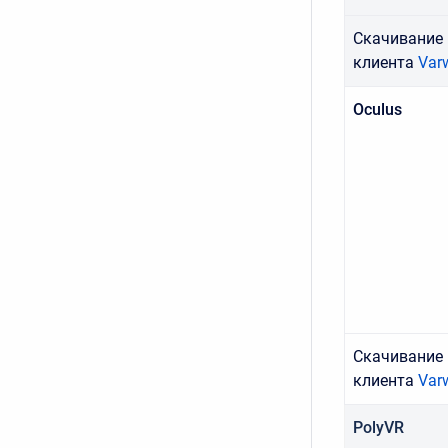
Скачивание
клиента
Varw
Oculus
Скачивание
клиента
Var
PolyVR