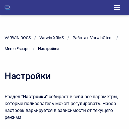
VARWIN DOCS
Varwin XRMS
Работа с VarwinClient
Меню Escape
Current:
Настройки
Настройки
Раздел
"Настройки"
собирает в себя все параметры,
которые пользователь может регулировать. Набор
настроек варьируется в зависимости от текущего
режима