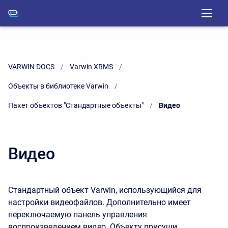
VARWIN DOCS
Varwin XRMS
Объекты в библиотеке Varwin
Пакет объектов "Стандартные объекты"
Current:
Видео
Видео
Стандартный объект Varwin, использующийся для
настройки видеофайлов. Дополнительно имеет
переключаемую панель управления
воспроизведением видео. Объекту присущи