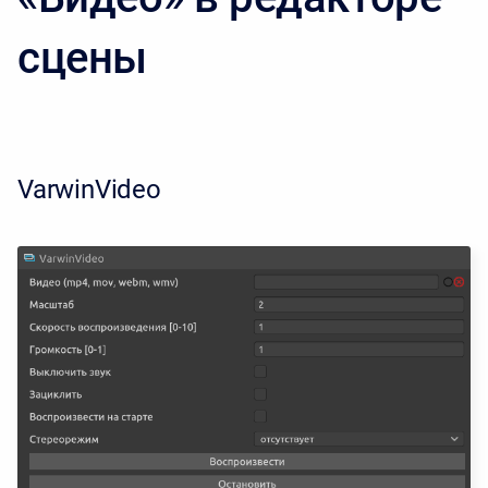
сцены
VarwinVideo