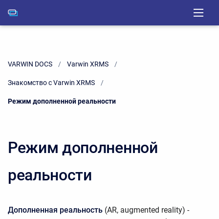
VARWIN DOCS
Varwin XRMS
Знакомство с Varwin XRMS
Current:
Режим дополненной реальности
Режим дополненной
реальности
Дополненная реальность
(AR,
augmented reality
) -